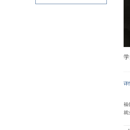
学
详
福
就